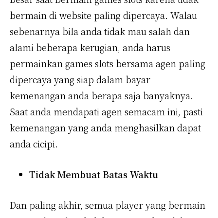
bermain di website paling dipercaya. Walau
sebenarnya bila anda tidak mau salah dan
alami beberapa kerugian, anda harus
permainkan games slots bersama agen paling
dipercaya yang siap dalam bayar
kemenangan anda berapa saja banyaknya.
Saat anda mendapati agen semacam ini, pasti
kemenangan yang anda menghasilkan dapat
anda cicipi.
Tidak Membuat Batas Waktu
Dan paling akhir, semua player yang bermain