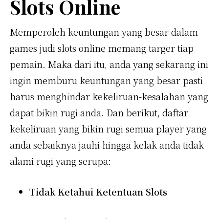
Slots Online
Memperoleh keuntungan yang besar dalam
games judi slots online memang targer tiap
pemain. Maka dari itu, anda yang sekarang ini
ingin memburu keuntungan yang besar pasti
harus menghindar kekeliruan-kesalahan yang
dapat bikin rugi anda. Dan berikut, daftar
kekeliruan yang bikin rugi semua player yang
anda sebaiknya jauhi hingga kelak anda tidak
alami rugi yang serupa:
Tidak Ketahui Ketentuan Slots