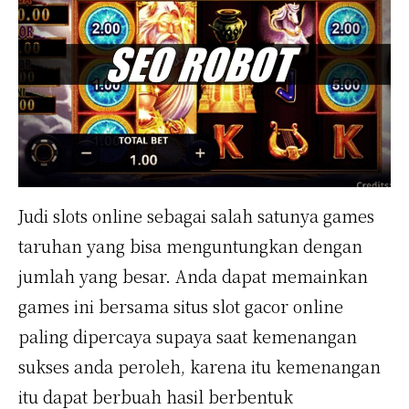
Judi slots online sebagai salah satunya games
taruhan yang bisa menguntungkan dengan
jumlah yang besar. Anda dapat memainkan
games ini bersama situs slot gacor online
paling dipercaya supaya saat kemenangan
sukses anda peroleh, karena itu kemenangan
itu dapat berbuah hasil berbentuk