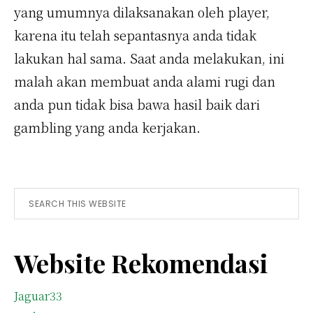
yang umumnya dilaksanakan oleh player,
karena itu telah sepantasnya anda tidak
lakukan hal sama. Saat anda melakukan, ini
malah akan membuat anda alami rugi dan
anda pun tidak bisa bawa hasil baik dari
gambling yang anda kerjakan.
Primary
Search
this
Sidebar
website
Website Rekomendasi
Jaguar33