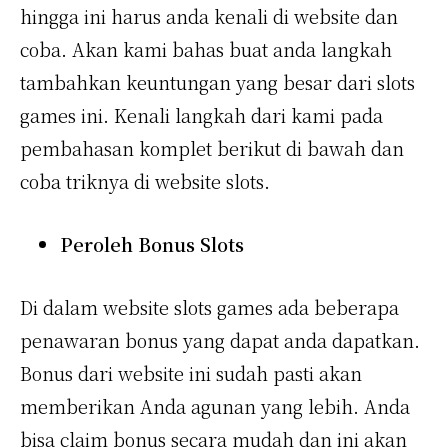
hingga ini harus anda kenali di website dan
coba. Akan kami bahas buat anda langkah
tambahkan keuntungan yang besar dari slots
games ini. Kenali langkah dari kami pada
pembahasan komplet berikut di bawah dan
coba triknya di website slots.
Peroleh Bonus Slots
Di dalam website slots games ada beberapa
penawaran bonus yang dapat anda dapatkan.
Bonus dari website ini sudah pasti akan
memberikan Anda agunan yang lebih. Anda
bisa claim bonus secara mudah dan ini akan