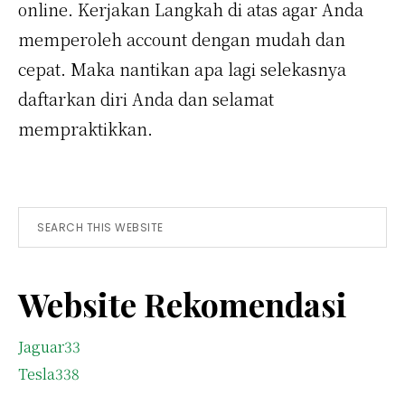
online. Kerjakan Langkah di atas agar Anda
memperoleh account dengan mudah dan
cepat. Maka nantikan apa lagi selekasnya
daftarkan diri Anda dan selamat
mempraktikkan.
Primary
Search
this
Sidebar
website
Website Rekomendasi
Jaguar33
Tesla338