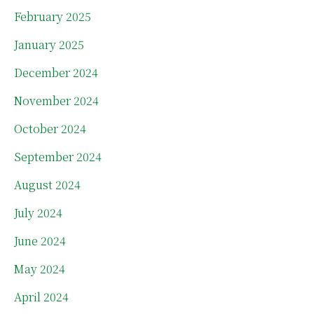
February 2025
January 2025
December 2024
November 2024
October 2024
September 2024
August 2024
July 2024
June 2024
May 2024
April 2024