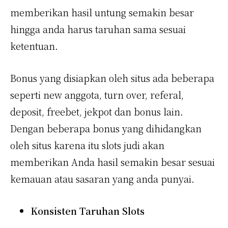
memberikan hasil untung semakin besar
hingga anda harus taruhan sama sesuai
ketentuan.
Bonus yang disiapkan oleh situs ada beberapa
seperti new anggota, turn over, referal,
deposit, freebet, jekpot dan bonus lain.
Dengan beberapa bonus yang dihidangkan
oleh situs karena itu slots judi akan
memberikan Anda hasil semakin besar sesuai
kemauan atau sasaran yang anda punyai.
Konsisten Taruhan Slots