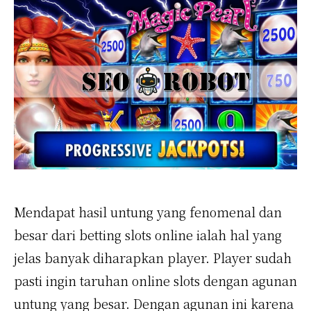
Mendapat hasil untung yang fenomenal dan
besar dari betting slots online ialah hal yang
jelas banyak diharapkan player. Player sudah
pasti ingin taruhan online slots dengan agunan
untung yang besar. Dengan agunan ini karena