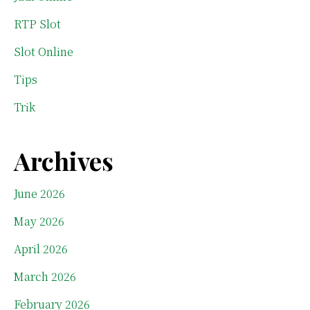
RTP Slot
Slot Online
Tips
Trik
Archives
June 2026
May 2026
April 2026
March 2026
February 2026