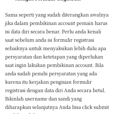
Sama seperti yang sudah diterangkan awalnya
jika dalam pembikinan account pemain harus
isi data diri secara benar. Perlu anda kenali
saat sebelum anda isi formulir registrasi
sebaiknya untuk menyaksikan lebih dulu apa
persyaratan dan ketetapan yang diperlukan
saat ingin lakukan pembikinan account. Bila
anda sudah penuhi persyaratan yang ada
karena itu kerjakan pengisian formulir
registrasi dengan data diri Anda secara betul.
Bikinlah username dan sandi yang
diharapkan selanjutnya Anda bisa click submit