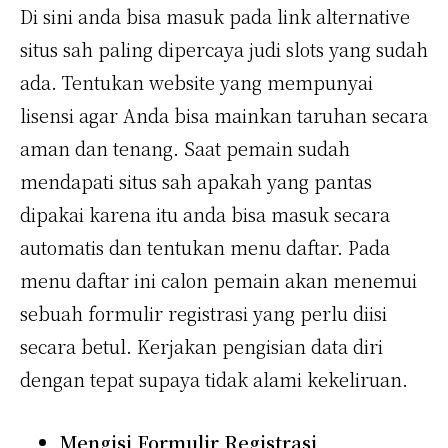
Di sini anda bisa masuk pada link alternative
situs sah paling dipercaya judi slots yang sudah
ada. Tentukan website yang mempunyai
lisensi agar Anda bisa mainkan taruhan secara
aman dan tenang. Saat pemain sudah
mendapati situs sah apakah yang pantas
dipakai karena itu anda bisa masuk secara
automatis dan tentukan menu daftar. Pada
menu daftar ini calon pemain akan menemui
sebuah formulir registrasi yang perlu diisi
secara betul. Kerjakan pengisian data diri
dengan tepat supaya tidak alami kekeliruan.
Mengisi Formulir Registrasi