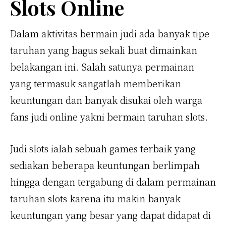
Slots Online
Dalam aktivitas bermain judi ada banyak tipe
taruhan yang bagus sekali buat dimainkan
belakangan ini. Salah satunya permainan
yang termasuk sangatlah memberikan
keuntungan dan banyak disukai oleh warga
fans judi online yakni bermain taruhan slots.
Judi slots ialah sebuah games terbaik yang
sediakan beberapa keuntungan berlimpah
hingga dengan tergabung di dalam permainan
taruhan slots karena itu makin banyak
keuntungan yang besar yang dapat didapat di