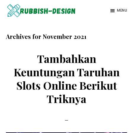
Skip
Skip
MENU
to
to
Rubbish-
Artikel
main
primary
Design
yang
content
sidebar
Archives for November 2021
menyediakan
layanan
Tambahkan
situs
Keuntungan Taruhan
judi
online
Slots Online Berikut
terbaik
Triknya