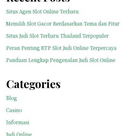
Situs Agen Slot Online Terbaru
Memilih Slot Gacor Berdasarkan Tema dan Fitur
Situs Judi Slot Terbaru Thailand Terpopuler
Peran Penting RTP Slot Judi Online Terpercaya
Panduan Lengkap Pengenalan Judi Slot Online
Categories
Blog
Casino
Informasi
Judi Online