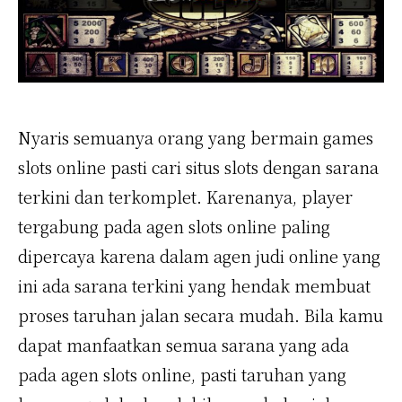
Nyaris semuanya orang yang bermain games
slots online pasti cari situs slots dengan sarana
terkini dan terkomplet. Karenanya, player
tergabung pada agen slots online paling
dipercaya karena dalam agen judi online yang
ini ada sarana terkini yang hendak membuat
proses taruhan jalan secara mudah. Bila kamu
dapat manfaatkan semua sarana yang ada
pada agen slots online, pasti taruhan yang