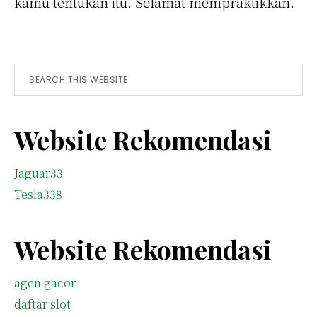
kamu tentukan itu. Selamat mempraktikkan.
Primary
Search
this
Sidebar
website
Website Rekomendasi
Jaguar33
Tesla338
Website Rekomendasi
agen gacor
daftar slot