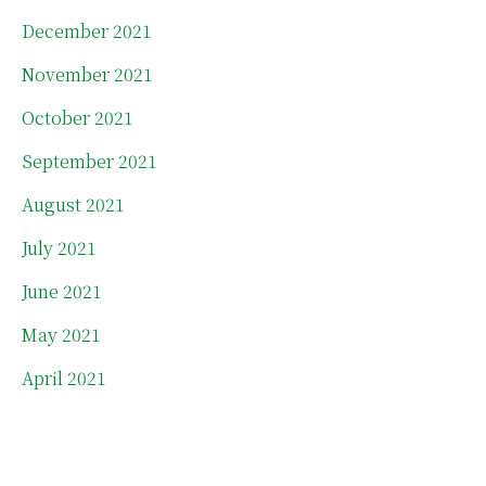
December 2021
November 2021
October 2021
September 2021
August 2021
July 2021
June 2021
May 2021
April 2021