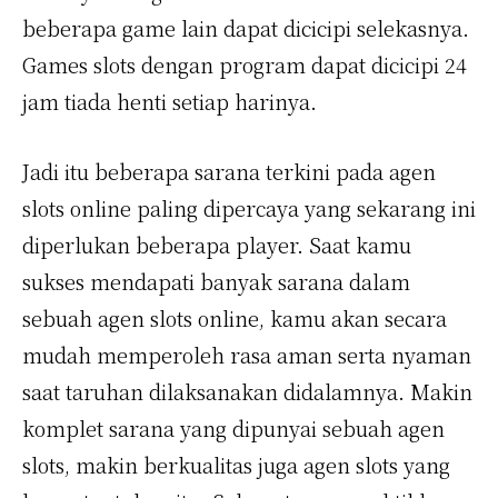
beberapa game lain dapat dicicipi selekasnya.
Games slots dengan program dapat dicicipi 24
jam tiada henti setiap harinya.
Jadi itu beberapa sarana terkini pada agen
slots online paling dipercaya yang sekarang ini
diperlukan beberapa player. Saat kamu
sukses mendapati banyak sarana dalam
sebuah agen slots online, kamu akan secara
mudah memperoleh rasa aman serta nyaman
saat taruhan dilaksanakan didalamnya. Makin
komplet sarana yang dipunyai sebuah agen
slots, makin berkualitas juga agen slots yang