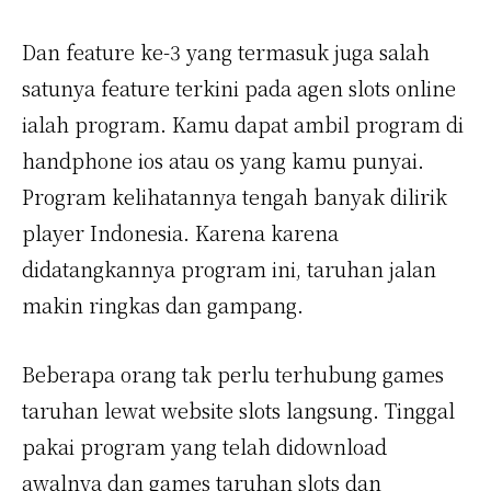
Dan feature ke-3 yang termasuk juga salah
satunya feature terkini pada agen slots online
ialah program. Kamu dapat ambil program di
handphone ios atau os yang kamu punyai.
Program kelihatannya tengah banyak dilirik
player Indonesia. Karena karena
didatangkannya program ini, taruhan jalan
makin ringkas dan gampang.
Beberapa orang tak perlu terhubung games
taruhan lewat website slots langsung. Tinggal
pakai program yang telah didownload
awalnya dan games taruhan slots dan