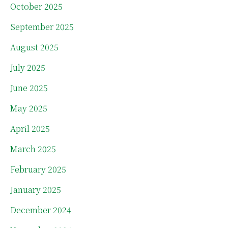
October 2025
September 2025
August 2025
July 2025
June 2025
May 2025
April 2025
March 2025
February 2025
January 2025
December 2024