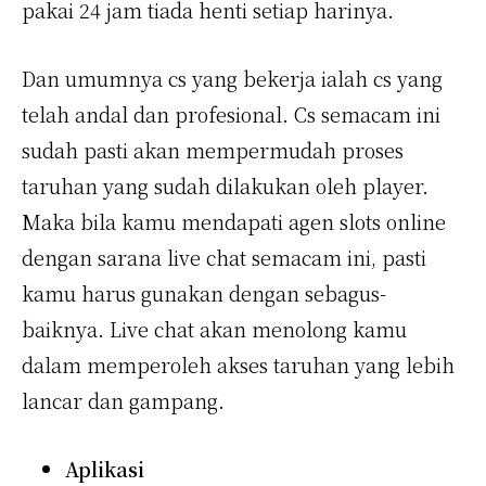
pakai 24 jam tiada henti setiap harinya.
Dan umumnya cs yang bekerja ialah cs yang
telah andal dan profesional. Cs semacam ini
sudah pasti akan mempermudah proses
taruhan yang sudah dilakukan oleh player.
Maka bila kamu mendapati agen slots online
dengan sarana live chat semacam ini, pasti
kamu harus gunakan dengan sebagus-
baiknya. Live chat akan menolong kamu
dalam memperoleh akses taruhan yang lebih
lancar dan gampang.
Aplikasi