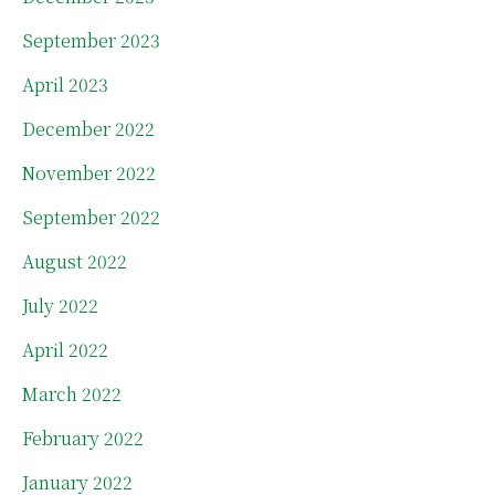
September 2023
April 2023
December 2022
November 2022
September 2022
August 2022
July 2022
April 2022
March 2022
February 2022
January 2022