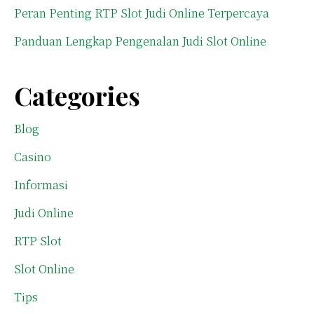
Peran Penting RTP Slot Judi Online Terpercaya
Panduan Lengkap Pengenalan Judi Slot Online
Categories
Blog
Casino
Informasi
Judi Online
RTP Slot
Slot Online
Tips