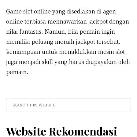
Game slot online yang disediakan di agen
online terbiasa mennawarkan jackpot dengan
nilai fantastis. Namun, bila pemain ingin
memiliki peluang meraih jackpot tersebut,
kemampuan untuk menaklukkan mesin slot
juga menjadi skill yang harus diupayakan oleh
pemain.
Primary
Search
this
Sidebar
website
Website Rekomendasi