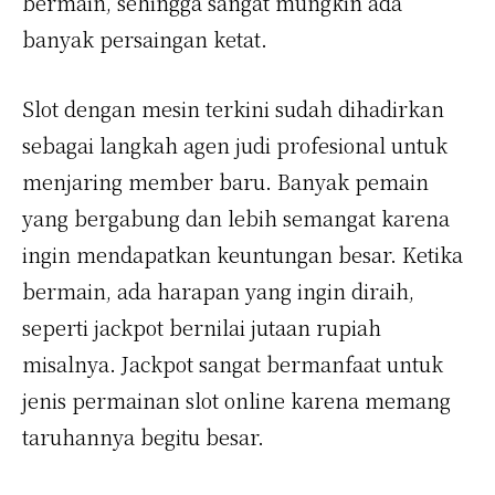
bermain, sehingga sangat mungkin ada
banyak persaingan ketat.
Slot dengan mesin terkini sudah dihadirkan
sebagai langkah agen judi profesional untuk
menjaring member baru. Banyak pemain
yang bergabung dan lebih semangat karena
ingin mendapatkan keuntungan besar. Ketika
bermain, ada harapan yang ingin diraih,
seperti jackpot bernilai jutaan rupiah
misalnya. Jackpot sangat bermanfaat untuk
jenis permainan slot online karena memang
taruhannya begitu besar.