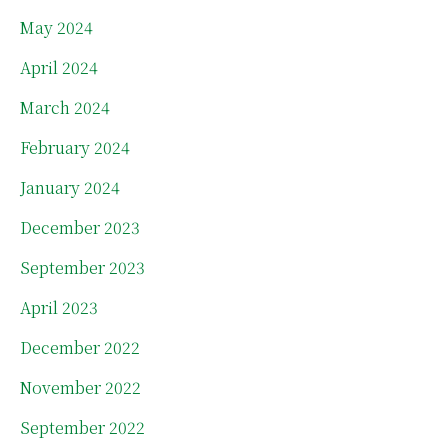
May 2024
April 2024
March 2024
February 2024
January 2024
December 2023
September 2023
April 2023
December 2022
November 2022
September 2022