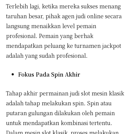
Terlebih lagi, ketika mereka sukses menang
taruhan besar, pihak agen judi online secara
langsung menaikkan level pemain
profesional. Pemain yang berhak
mendapatkan peluang ke turnamen jackpot
adalah yang sudah profesional.
Fokus Pada Spin Akhir
Tahap akhir permainan judi slot mesin klasik
adalah tahap melakukan spin. Spin atau
putaran gulungan dilakukan oleh pemain
untuk mendapatkan kombinasi tertentu.
Dalam mesin slot klasik, proses melakukan